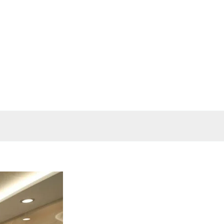
خطي
لى
لمحتوى