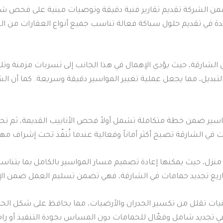
من الشركة تقديم تقارير فنية دقيقة وتوصيات مبنية على فحص شام
دة في تقديم حلول سباكة فعالة تناسب جميع أنواع العقارات من ال
 الشارقة، حيث يؤدي الإهمال في هذا الجانب إلى تسربات مزمنة وتلف
تبديل، مما يجعل عملية تغيير المواسير دقيقة وسريعة. كما أن ا
اسير ضمن خطة متكاملة تشمل أولاً فحص الأنابيب القديمة، ثم تحدي
ات في الشارقة تصبح أكثر أماناً وفعالية عندما تُنفّذ تحت إشر
، حيث يمكنها إعادة تصميم مسار المواسير بالكامل بما يتناسب مع
اريع تجديد حمامات في الشارقة، فهي تضمن تسليم العمل ضمن الإطار
قنيات تقلل من تكسير الجدران والأرضيات، مما يحافظ على شكل الحم
ب في تجديد شامل وفعّال للحمامات دون المساس بجودة التنفيذ أو را