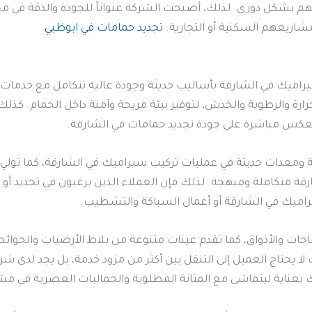
م بشكل دوري. لذلك، أصبحت الشركة عنواناً للجودة والدقة في م
اريعهم السكنية أو التجارية.
تجديد حمامات في ابوظبي
يراميك في الشارقة بأساليب حديثة وجودة عالية تتكامل مع خدمات ت
ارة والرطوبة والخدش، لتوفير بيئة مريحة وآمنة داخل الحمام. كذ
ا ينعكس مباشرة على جودة تجديد حمامات في الشارقة.
 ومعدات حديثة في عمليات تركيب سيراميك في الشارقة، كما تولي اهت
قة متكاملة ومبهجة. لذلك فإن العملاء الذين يرغبون في تجديد أو
ميك في الشارقة أو أعمال السباكة والتشطيب.
احات والأذواق، كما تقدم عينات متنوعة من بلاط الأرضيات والحو
ا يحتاج العميل إلى التنقل بين أكثر من مزود خدمة، بل يجد لدى شر
ميك بعناية ليتماشى مع المتانة المطلوبة والجماليات العصرية في م