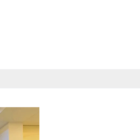
خطي
لى
لمحتوى