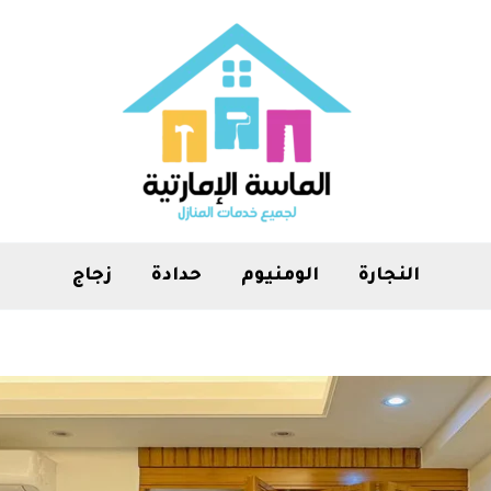
النجارة
الومنيوم
حدادة
زجاج