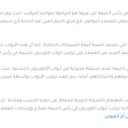
 في رأس الخيمة عن غيرها هو التزامها بمواعيد التركيب، حيث يتم تن
مكن للعملاء التواصل مع فريق الدعم الفني عند الحاجة لأي استفس
 التي تضيف لمسة أنيقة للمساحات الداخلية. كما أن هذه الأبواب تتميز ب
عتمد العديد من العملاء على تركيب ابواب اكورديون خشبية في رأس 
س الخيمة تقدم تشكيلة متنوعة من أبواب الأكورديون الخشبية، حيث ت
سب ذوقهم واحتياجاتهم. أيضا، يتم تنفيذ تركيب الأبواب بواسطة فني
ب الاهتمام بالصيانة الدورية للحفاظ على جودة الخشب ومتانته. 
تية تركيب ابواب اكورديون في رأس الخيمة نصائح وإرشادات للعملاء
 أم القيوين