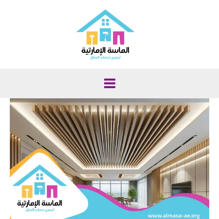
خطي
لى
لمحتوى