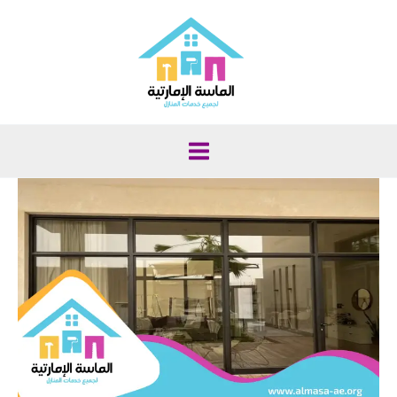
خطي
لى
لمحتوى