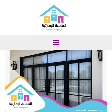
خطي
لى
لمحتوى