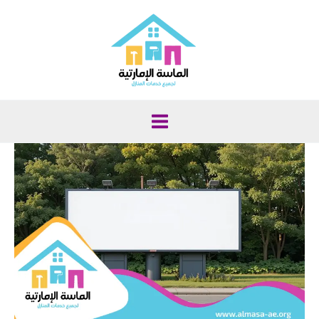
خطي
لى
لمحتوى