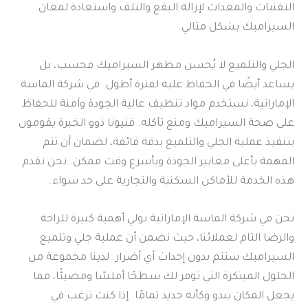
التقنيات والمعدات لإزالة البقع والتلف واستعادة لمعان
السيراميك بشكل مثالي.
الجلي والتلميع لا يُحسن مظهر السيراميك فحسب، بل
يساعد أيضًا في الحفاظ عليه لفترة أطول. في شركة الماسة
الإماراتية، نستخدم مواد تنظيف عالية الجودة وآمنة للحفاظ
على صحة السيراميك ومنع تآكله. فنيونا ذوو الخبرة يقومون
بتنفيذ عملية الجلي والتلميع بدقة فائقة، لضمان أن تتم
المهمة بأعلى معايير الجودة وبأسرع وقت ممكن. نحن نقدم
هذه الخدمة للأماكن السكنية والتجارية على حد سواء.
نحن في شركة الماسة الإماراتية نولي أهمية كبيرة للراحة
والرضا التام لعملائنا، حيث نضمن أن عملية جلي وتلميع
السيراميك ستتم بدون إحداث أي أضرار. لدينا مجموعة من
الحلول المبتكرة التي توفر لك سطحًا أملسًا ومضيئًا، مما
يجعل المكان يبدو وكأنه جديد تمامًا. إذا كنت ترغب في