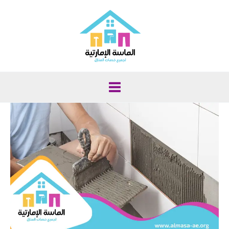
خطي
لى
لمحتوى