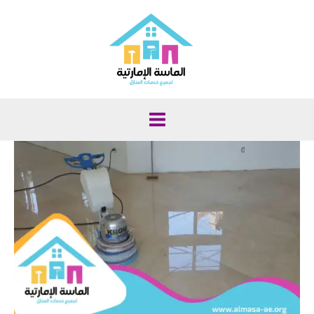
خطي
لى
لمحتوى