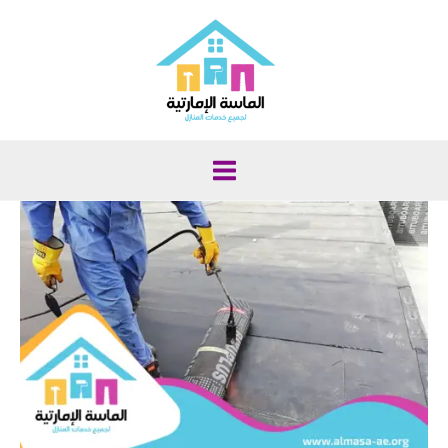
خطي
لى
لمحتوى