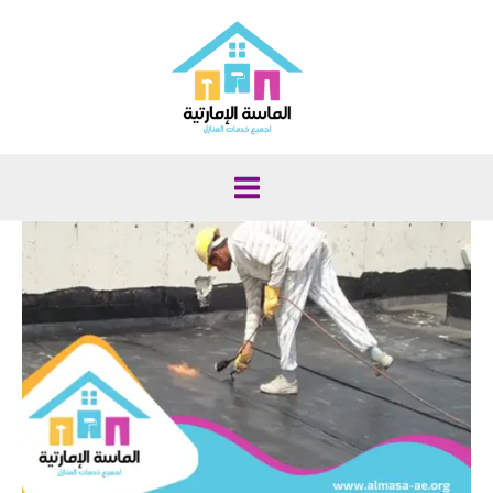
خطي
لى
لمحتوى