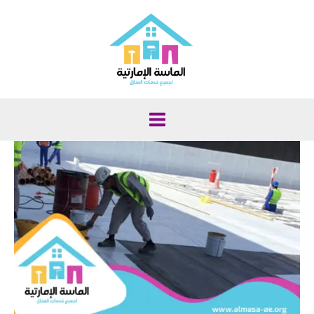
خطي
لى
لمحتوى